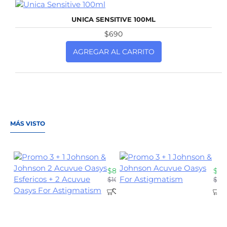
NUEVO
UNICA SENSITIVE 100ML
$690
AGREGAR AL CARRITO
MÁS VISTO
Promo 3 + 1 Johnson & Johnson 
Pro
$8100
$88
$10300
$11