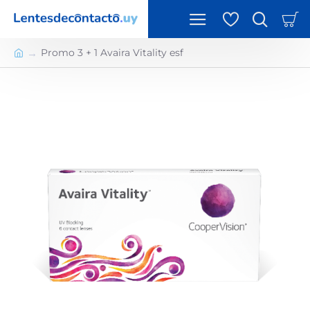
Promo 3 + 1 Avaira Vitality esf
h
o
m
e