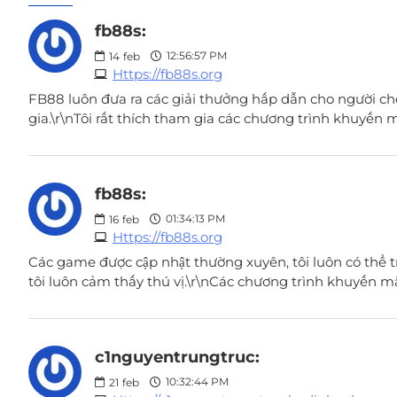
fb88s:
12:56:57 PM
14
feb
Https://fb88s.org
FB88 luôn đưa ra các giải thưởng hấp dẫn cho người chơi,
gia.\r\nTôi rất thích tham gia các chương trình khuyến
fb88s:
01:34:13 PM
16
feb
Https://fb88s.org
Các game được cập nhật thường xuyên, tôi luôn có thể 
tôi luôn cảm thấy thú vị.\r\nCác chương trình khuyến mãi 
c1nguyentrungtruc:
10:32:44 PM
21
feb