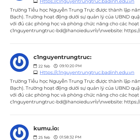
Https://c1nguyentrungtruc.badinh.edu.vn
Trường Tiểu học Nguyễn Trung Trực được thành lập năm
Bạch). Trường hoạt động dưới sự quản lý của UBND quậ
với đủ các phòng học và phòng chức năng cho các hoạt độn
c1nguyentrungtruc-bd@hanoiedu.vn\r\nwebsite: https://
c1nguyentrungtruc:
09:10:20 PM
22
feb
Https://c1nguyentrungtruc.badinh.edu.vn
Trường Tiểu học Nguyễn Trung Trực được thành lập năm
Bạch). Trường hoạt động dưới sự quản lý của UBND quậ
với đủ các phòng học và phòng chức năng cho các hoạt độn
c1nguyentrungtruc-bd@hanoiedu.vn\r\nwebsite: https://
kumu.io:
01:58:32 PM
25
feb