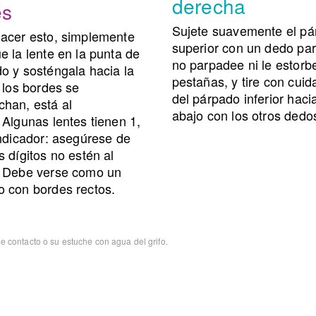
derecha
és
Sujete suavemente el p
acer esto, simplemente
superior con un dedo pa
e la lente en la punta de
no parpadee ni le estorb
o y sosténgala hacia la
pestañas, y tire con cui
 los bordes se
del párpado inferior haci
han, está al
abajo con los otros dedo
.
Algunas lentes tienen 1,
ndicador: asegúrese de
s dígitos no estén al
.
Debe verse como un
 con bordes rectos.
 contacto o su estuche con agua del grifo.