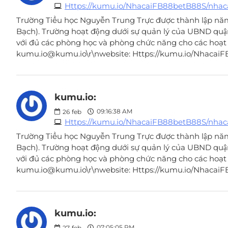
Https://kumu.io/NhacaiFB88betB88S/nha
Trường Tiểu học Nguyễn Trung Trực được thành lập năm
Bạch). Trường hoạt động dưới sự quản lý của UBND quậ
với đủ các phòng học và phòng chức năng cho các hoạt độn
kumu.io@kumu.io\r\nwebsite: Https://kumu.io/Nhacai
kumu.io:
09:16:38 AM
26
feb
Https://kumu.io/NhacaiFB88betB88S/nha
Trường Tiểu học Nguyễn Trung Trực được thành lập năm
Bạch). Trường hoạt động dưới sự quản lý của UBND quậ
với đủ các phòng học và phòng chức năng cho các hoạt độn
kumu.io@kumu.io\r\nwebsite: Https://kumu.io/Nhacai
kumu.io:
07:05:05 PM
27
feb