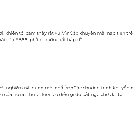
 khiến tôi cảm thấy rất vui.\r\nCác khuyến mãi nạp tiền trên
 mãi của FB88, phần thưởng rất hấp dẫn.
trải nghiệm nội dung mới nhất.\r\nCác chương trình khuyến
của họ rất thú vị, luôn có điều gì đó bất ngờ chờ đợi tôi.