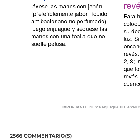
rev
lávese las manos con jabón
(preferiblemente jabón líquido
Para h
antibacteriano no perfumado),
coloqu
luego enjuague y séquese las
su ded
manos con una toalla que no
luz.
Si
suelte pelusa.
ensanc
revés
2, 3;
i
que lo
revés
cuenco
IMPORTANTE:
Nunca enjuague sus lentes de
2566 COMMENTARIO(S)