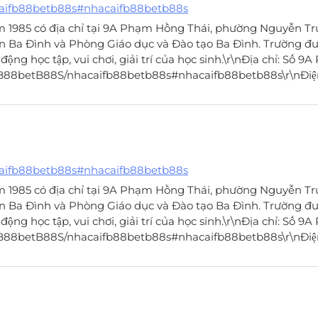
caifb88betb88s#nhacaifb88betb88s
 1985 có địa chỉ tại 9A Phạm Hồng Thái, phường Nguyễn Tr
n Ba Đình và Phòng Giáo dục và Đào tạo Ba Đình. Trường đư
g học tập, vui chơi, giải trí của học sinh.\r\nĐịa chỉ: Số 9
FB88betB88S/nhacaifb88betb88s#nhacaifb88betb88s\r\nĐiện
caifb88betb88s#nhacaifb88betb88s
 1985 có địa chỉ tại 9A Phạm Hồng Thái, phường Nguyễn Tr
n Ba Đình và Phòng Giáo dục và Đào tạo Ba Đình. Trường đư
g học tập, vui chơi, giải trí của học sinh.\r\nĐịa chỉ: Số 9
FB88betB88S/nhacaifb88betb88s#nhacaifb88betb88s\r\nĐiện