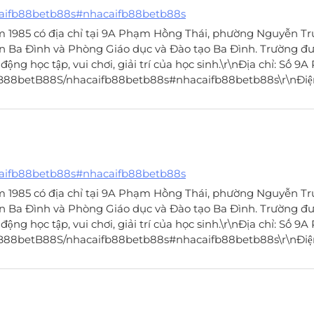
caifb88betb88s#nhacaifb88betb88s
 1985 có địa chỉ tại 9A Phạm Hồng Thái, phường Nguyễn Tr
n Ba Đình và Phòng Giáo dục và Đào tạo Ba Đình. Trường đư
g học tập, vui chơi, giải trí của học sinh.\r\nĐịa chỉ: Số 9
FB88betB88S/nhacaifb88betb88s#nhacaifb88betb88s\r\nĐiện
caifb88betb88s#nhacaifb88betb88s
 1985 có địa chỉ tại 9A Phạm Hồng Thái, phường Nguyễn Tr
n Ba Đình và Phòng Giáo dục và Đào tạo Ba Đình. Trường đư
g học tập, vui chơi, giải trí của học sinh.\r\nĐịa chỉ: Số 9
FB88betB88S/nhacaifb88betb88s#nhacaifb88betb88s\r\nĐiện